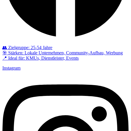
👥 Zielgruppe: 25-54 Jahre
🎯 Stärken: Lokale Unternehmen, Community-Aufbau, Werbung
📍 Ideal für: KMUs, Dienstleister, Events
Instagram