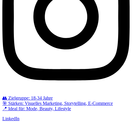
👥 Zielgruppe: 18-34 Jahre
🎯 Stärken: Visuelles Marketing, Storytelling, E-Commerce
📍 Ideal für: Mode, Beauty, Lifestyle
LinkedIn