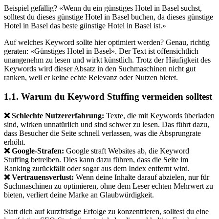
Beispiel gefällig? «Wenn du ein günstiges Hotel in Basel suchst,
solltest du dieses günstige Hotel in Basel buchen, da dieses günstige
Hotel in Basel das beste günstige Hotel in Basel ist.»
Auf welches Keyword sollte hier optimiert werden? Genau, richtig
geraten: «Günstiges Hotel in Basel». Der Text ist offensichtlich
unangenehm zu lesen und wirkt künstlich. Trotz der Häufigkeit des
Keywords wird dieser Absatz in den Suchmaschinen nicht gut
ranken, weil er keine echte Relevanz oder Nutzen bietet.
1.1. Warum du Keyword Stuffing vermeiden solltest
❌ Schlechte Nutzererfahrung:
Texte, die mit Keywords überladen
sind, wirken unnatürlich und sind schwer zu lesen. Das führt dazu,
dass Besucher die Seite schnell verlassen, was die Absprungrate
erhöht.
❌ Google-Strafen:
Google straft Websites ab, die Keyword
Stuffing betreiben. Dies kann dazu führen, dass die Seite im
Ranking zurückfällt oder sogar aus dem Index entfernt wird.
❌ Vertrauensverlust:
Wenn deine Inhalte darauf abzielen, nur für
Suchmaschinen zu optimieren, ohne dem Leser echten Mehrwert zu
bieten, verliert deine Marke an Glaubwürdigkeit.
Statt dich auf kurzfristige Erfolge zu konzentrieren, solltest du eine