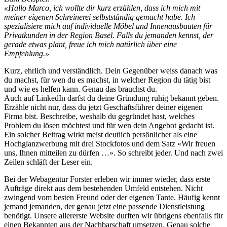
«Hallo Marco, ich wollte dir kurz erzählen, dass ich mich mit
meiner eigenen Schreinerei selbstständig gemacht habe. Ich
spezialisiere mich auf individuelle Möbel und Innenausbauten für
Privatkunden in der Region Basel. Falls du jemanden kennst, der
gerade etwas plant, freue ich mich natürlich über eine
Empfehlung.»
Kurz, ehrlich und verständlich. Dein Gegenüber weiss danach was
du machst, für wen du es machst, in welcher Region du tätig bist
und wie es helfen kann. Genau das brauchst du.
Auch auf LinkedIn darfst du deine Gründung ruhig bekannt geben.
Erzähle nicht nur, dass du jetzt Geschäftsführer deiner eigenen
Firma bist. Beschreibe, weshalb du gegründet hast, welches
Problem du lösen möchtest und für wen dein Angebot gedacht ist.
Ein solcher Beitrag wirkt meist deutlich persönlicher als eine
Hochglanzwerbung mit drei Stockfotos und dem Satz «Wir freuen
uns, Ihnen mitteilen zu dürfen …». So schreibt jeder. Und nach zwei
Zeilen schläft der Leser ein.
Bei der Webagentur Forster erleben wir immer wieder, dass erste
Aufträge direkt aus dem bestehenden Umfeld entstehen. Nicht
zwingend vom besten Freund oder der eigenen Tante. Häufig kennt
jemand jemanden, der genau jetzt eine passende Dienstleistung
benötigt. Unsere allererste Website durften wir übrigens ebenfalls für
einen Bekannten aus der Nachbarschaft umsetzen. Genau solche