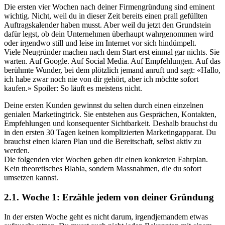
Die ersten vier Wochen nach deiner Firmengründung sind eminent
wichtig. Nicht, weil du in dieser Zeit bereits einen prall gefüllten
Auftragskalender haben musst. Aber weil du jetzt den Grundstein
dafür legst, ob dein Unternehmen überhaupt wahrgenommen wird
oder irgendwo still und leise im Internet vor sich hindümpelt.
Viele Neugründer machen nach dem Start erst einmal gar nichts. Sie
warten. Auf Google. Auf Social Media. Auf Empfehlungen. Auf das
berühmte Wunder, bei dem plötzlich jemand anruft und sagt: «Hallo,
ich habe zwar noch nie von dir gehört, aber ich möchte sofort
kaufen.» Spoiler: So läuft es meistens nicht.
Deine ersten Kunden gewinnst du selten durch einen einzelnen
genialen Marketingtrick. Sie entstehen aus Gesprächen, Kontakten,
Empfehlungen und konsequenter Sichtbarkeit. Deshalb brauchst du
in den ersten 30 Tagen keinen komplizierten Marketingapparat. Du
brauchst einen klaren Plan und die Bereitschaft, selbst aktiv zu
werden.
Die folgenden vier Wochen geben dir einen konkreten Fahrplan.
Kein theoretisches Blabla, sondern Massnahmen, die du sofort
umsetzen kannst.
2.1. Woche 1: Erzähle jedem von deiner Gründung
In der ersten Woche geht es nicht darum, irgendjemandem etwas