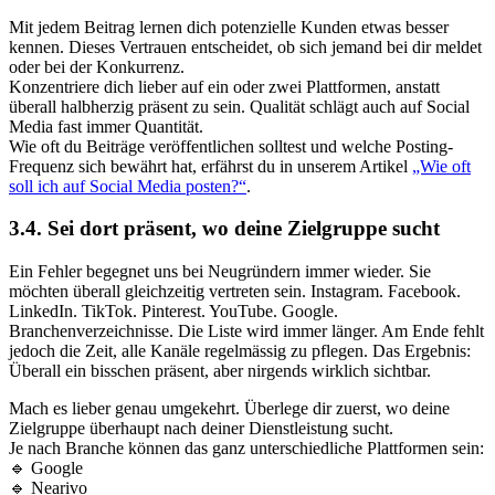
Mit jedem Beitrag lernen dich potenzielle Kunden etwas besser
kennen. Dieses Vertrauen entscheidet, ob sich jemand bei dir meldet
oder bei der Konkurrenz.
Konzentriere dich lieber auf ein oder zwei Plattformen, anstatt
überall halbherzig präsent zu sein. Qualität schlägt auch auf Social
Media fast immer Quantität.
Wie oft du Beiträge veröffentlichen solltest und welche Posting-
Frequenz sich bewährt hat, erfährst du in unserem Artikel
„Wie oft
soll ich auf Social Media posten?“
.
3.4. Sei dort präsent, wo deine Zielgruppe sucht
Ein Fehler begegnet uns bei Neugründern immer wieder. Sie
möchten überall gleichzeitig vertreten sein. Instagram. Facebook.
LinkedIn. TikTok. Pinterest. YouTube. Google.
Branchenverzeichnisse. Die Liste wird immer länger. Am Ende fehlt
jedoch die Zeit, alle Kanäle regelmässig zu pflegen. Das Ergebnis:
Überall ein bisschen präsent, aber nirgends wirklich sichtbar.
Mach es lieber genau umgekehrt. Überlege dir zuerst, wo deine
Zielgruppe überhaupt nach deiner Dienstleistung sucht.
Je nach Branche können das ganz unterschiedliche Plattformen sein:
🔹 Google
🔹 Nearivo