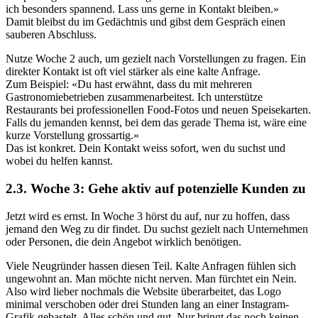
ich besonders spannend. Lass uns gerne in Kontakt bleiben.»
Damit bleibst du im Gedächtnis und gibst dem Gespräch einen
sauberen Abschluss.
Nutze Woche 2 auch, um gezielt nach Vorstellungen zu fragen. Ein
direkter Kontakt ist oft viel stärker als eine kalte Anfrage.
Zum Beispiel: «Du hast erwähnt, dass du mit mehreren
Gastronomiebetrieben zusammenarbeitest. Ich unterstütze
Restaurants bei professionellen Food-Fotos und neuen Speisekarten.
Falls du jemanden kennst, bei dem das gerade Thema ist, wäre eine
kurze Vorstellung grossartig.»
Das ist konkret. Dein Kontakt weiss sofort, wen du suchst und
wobei du helfen kannst.
2.3. Woche 3: Gehe aktiv auf potenzielle Kunden zu
Jetzt wird es ernst. In Woche 3 hörst du auf, nur zu hoffen, dass
jemand den Weg zu dir findet. Du suchst gezielt nach Unternehmen
oder Personen, die dein Angebot wirklich benötigen.
Viele Neugründer hassen diesen Teil. Kalte Anfragen fühlen sich
ungewohnt an. Man möchte nicht nerven. Man fürchtet ein Nein.
Also wird lieber nochmals die Website überarbeitet, das Logo
minimal verschoben oder drei Stunden lang an einer Instagram-
Grafik gebastelt. Alles schön und gut. Nur bringt das noch keinen