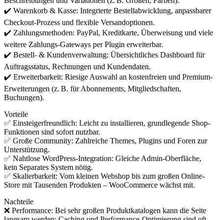
Beschreibungen und Variationen (z. B. Größen, Farben).
✔️ Warenkorb & Kasse: Integrierte Bestellabwicklung, anpassbarer
Checkout-Prozess und flexible Versandoptionen.
✔️ Zahlungsmethoden: PayPal, Kreditkarte, Überweisung und viele
weitere Zahlungs-Gateways per Plugin erweiterbar.
✔️ Bestell- & Kundenverwaltung: Übersichtliches Dashboard für
Auftragsstatus, Rechnungen und Kundendaten.
✔️ Erweiterbarkeit: Riesige Auswahl an kostenfreien und Premium-
Erweiterungen (z. B. für Abonnements, Mitgliedschaften,
Buchungen).
Vorteile
✅ Einsteigerfreundlich: Leicht zu installieren, grundlegende Shop-
Funktionen sind sofort nutzbar.
✅ Große Community: Zahlreiche Themes, Plugins und Foren zur
Unterstützung.
✅ Nahtlose WordPress-Integration: Gleiche Admin-Oberfläche,
kein Separates System nötig.
✅ Skalierbarkeit: Vom kleinen Webshop bis zum großen Online-
Store mit Tausenden Produkten – WooCommerce wächst mit.
Nachteile
❌ Performance: Bei sehr großen Produktkatalogen kann die Seite
langsam werden; Caching und Performance-Optimierung sind oft