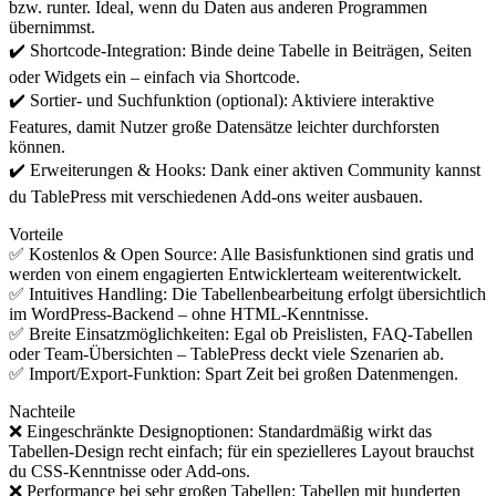
bzw. runter. Ideal, wenn du Daten aus anderen Programmen
übernimmst.
✔️ Shortcode-Integration: Binde deine Tabelle in Beiträgen, Seiten
oder Widgets ein – einfach via Shortcode.
✔️ Sortier- und Suchfunktion (optional): Aktiviere interaktive
Features, damit Nutzer große Datensätze leichter durchforsten
können.
✔️ Erweiterungen & Hooks: Dank einer aktiven Community kannst
du TablePress mit verschiedenen Add-ons weiter ausbauen.
Vorteile
✅ Kostenlos & Open Source: Alle Basisfunktionen sind gratis und
werden von einem engagierten Entwicklerteam weiterentwickelt.
✅ Intuitives Handling: Die Tabellenbearbeitung erfolgt übersichtlich
im WordPress-Backend – ohne HTML-Kenntnisse.
✅ Breite Einsatzmöglichkeiten: Egal ob Preislisten, FAQ-Tabellen
oder Team-Übersichten – TablePress deckt viele Szenarien ab.
✅ Import/Export-Funktion: Spart Zeit bei großen Datenmengen.
Nachteile
❌ Eingeschränkte Designoptionen: Standardmäßig wirkt das
Tabellen-Design recht einfach; für ein spezielleres Layout brauchst
du CSS-Kenntnisse oder Add-ons.
❌ Performance bei sehr großen Tabellen: Tabellen mit hunderten